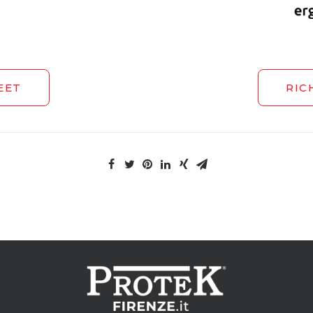
EET
RIC