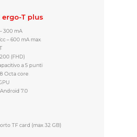
e ergo-T plus
E – 300 mA
Vcc – 600 mA max
T
1200 (FHD)
acitivo a 5 punti
8 Octa core
 GPU
 Android 7.0
orto TF card (max 32 GB)