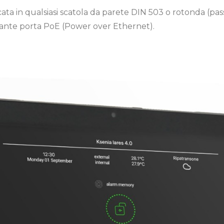
ocata in qualsiasi scatola da parete DIN 503 o rotonda (pa
diante porta PoE (Power over Ethernet).