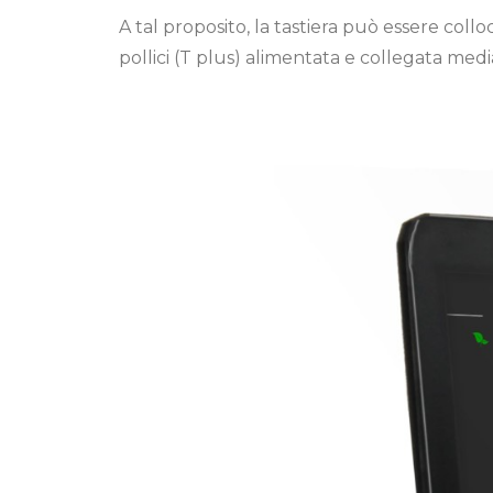
A tal proposito, la tastiera può essere coll
pollici (T plus) alimentata e collegata me