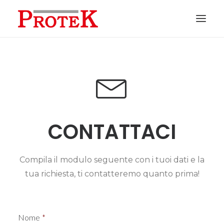
HOME
CHI SIAMO
SOLUZIONI
NEWS
CONTATTACI
CONTATTI
PREVENTIVI
Compila il modulo seguente con i tuoi dati e la
tua richiesta, ti contatteremo quanto prima!
ASSISTENZA
Nome
*