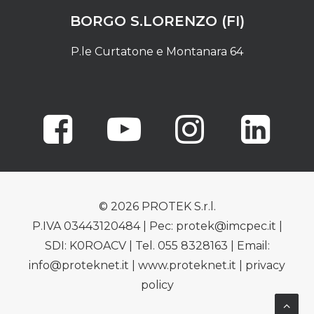
BORGO S.LORENZO (FI)
P.le Curtatone e Montanara 64
© 2026 PROTEK S.r.l.
P.IVA 03443120484 | Pec: protek@imcpec.it |
SDI: K0ROACV | Tel. 055 8328163 | Email:
info@proteknet.it | www.proteknet.it |
privacy
policy