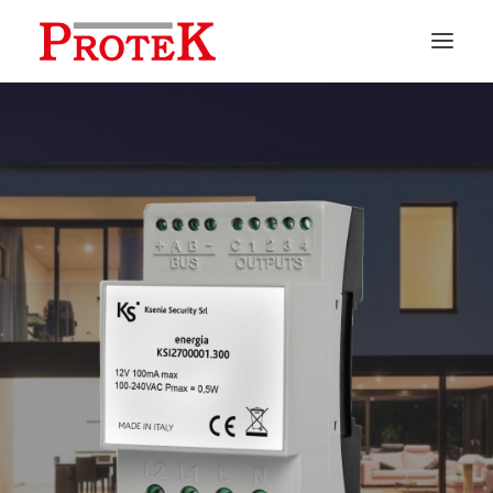
HOME
CHI SIAMO
SOLUZIONI
NEWS
CONTATTI
PREVENTIVI
ASSISTENZA